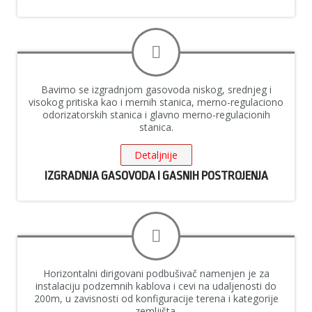
Bavimo se izgradnjom gasovoda niskog, srednjeg i
visokog pritiska kao i mernih stanica, merno-regulaciono
odorizatorskih stanica i glavno merno-regulacionih
stanica.
Detaljnije
IZGRADNJA GASOVODA I GASNIH POSTROJENJA
Horizontalni dirigovani podbušivač namenjen je za
instalaciju podzemnih kablova i cevi na udaljenosti do
200m, u zavisnosti od konfiguracije terena i kategorije
zemljišta.