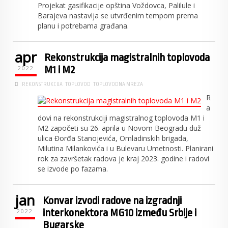
Projekat gasifikacije opština Voždovca, Palilule i
Barajeva nastavlja se utvrđenim tempom prema
planu i potrebama građana.
apr
Rekonstrukcija magistralnih toplovoda
M1 i M2
2022
REKONSTRUKCIJA
TOPLOVOD
TOPLOVODNA MREZA
R
a
dovi na rekonstrukciji magistralnog toplovoda M1 i
M2 započeti su 26. aprila u Novom Beogradu duž
ulica Đorđa Stanojevića, Omladinskih brigada,
Milutina Milankovića i u Bulevaru Umetnosti. Planirani
rok za završetak radova je kraj 2023. godine i radovi
se izvode po fazama.
jan
Konvar izvodi radove na izgradnji
interkonektora MG10 između Srbije i
2022
Bugarske