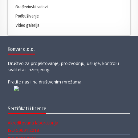
Građevinski radovi
Podbušivanje
Video galerija
Konvar d.o.o.
Društvo za projektovanje, proizvodnju, usluge, kontrolu
kvaliteta i inženjering.
Pratite nas i na društvenim mrežama
Sertifikati i licence
Akreditovana laboratorija
ISO 50001:2018