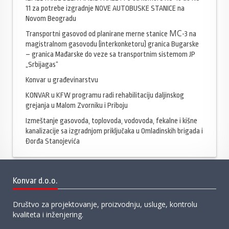
11 za potrebe izgradnje NOVE AUTOBUSKE STANICE na
Novom Beogradu
Transportni gasovod od planirane merne stanice МС-3 na
magistralnom gasovodu (interkonketoru) granica Bugarske
– granica Mađarske do veze sa transportnim sistemom JP
„Srbijagas“
Konvar u građevinarstvu
KONVAR u KFW programu radi rehabilitaciju daljinskog
grejanja u Malom Zvorniku i Priboju
Izmeštanje gasovoda, toplovoda, vodovoda, fekalne i kišne
kanalizacije sa izgradnjom priključaka u Omladinskih brigada i
Đorđa Stanojevića
Konvar d.o.o.
Društvo za projektovanje, proizvodnju, usluge, kontrolu
kvaliteta i inženjering.