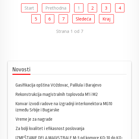
Start
Prethodna
1
2
3
4
5
6
7
Sledeća
Kraj
Strana 1 od 7
Novosti
Gasifikacija opština Vоždovac, Palilula i Barajevo
Rekonstrukcija magistralnih toplovoda M1 i M2
Konvar izvodi radove na izgradnji interkonektora MG10
između Srbije i Bugarske
Vreme je za nagrade
Za bolji kvalitet i efikasnost poslovanja
IZMEŠTANJE DELA MAGISTRALE M-3 od komore KO-10 do KO-