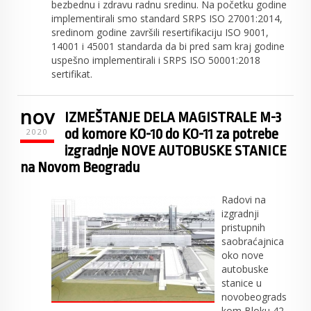
bezbednu i zdravu radnu sredinu. Na početku godine
implementirali smo standard SRPS ISO 27001:2014,
sredinom godine završili resertifikaciju ISO 9001,
14001 i 45001 standarda da bi pred sam kraj godine
uspešno implementirali i SRPS ISO 50001:2018
sertifikat.
nov
IZMEŠTANJE DELA MAGISTRALE M-3
od komore KO-10 do KO-11 za potrebe
2020
izgradnje NOVE AUTOBUSKE STANICE
na Novom Beogradu
Radovi na
izgradnji
pristupnih
saobraćajnica
oko nove
autobuske
stanice u
novobeograds
kom Bloku 42