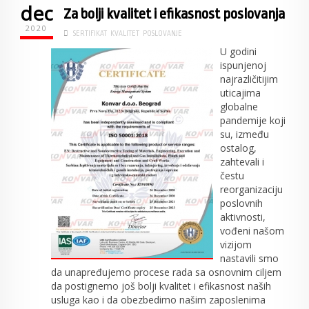
dec
Za bolji kvalitet i efikasnost poslovanja
2020
SERTIFIKAT
KVALITET
POSLOVANJE
U godini
ispunjenoj
najrazličitijim
uticajima
globalne
pandemije koji
su, između
ostalog,
zahtevali i
čestu
reorganizaciju
poslovnih
aktivnosti,
vođeni našom
vizijom
nastavili smo
da unapređujemo procese rada sa osnovnim ciljem
da postignemo još bolji kvalitet i efikasnost naših
usluga kao i da obezbedimo našim zaposlenima