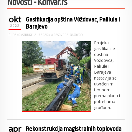
Novosti - Konvar.rs
okt
Gasifikacija opština Vоždovac, Palilula i
Barajevo
2022
REKONSTRUKCIJA
IZGRADNJA GASOVODA
GASOVOD
Projekat
gasifikacije
opština
Voždovca,
Palilule i
Barajeva
nastavlja se
utvrđenim
tempom
prema planu i
potrebama
građana.
apr
Rekonstrukcija magistralnih toplovoda