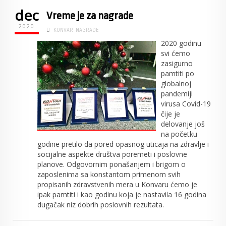
dec
Vreme je za nagrade
2020
KONVAR
NAGRADE
2020 godinu
svi ćemo
zasigurno
pamtiti po
globalnoj
pandemiji
virusa Covid-19
čije je
delovanje još
na početku
godine pretilo da pored opasnog uticaja na zdravlje i
socijalne aspekte društva poremeti i poslovne
planove. Odgovornim ponašanjem i brigom o
zaposlenima sa konstantom primenom svih
propisanih zdravstvenih mera u Konvaru ćemo je
ipak pamtiti i kao godinu koja je nastavila 16 godina
dugačak niz dobrih poslovnih rezultata.