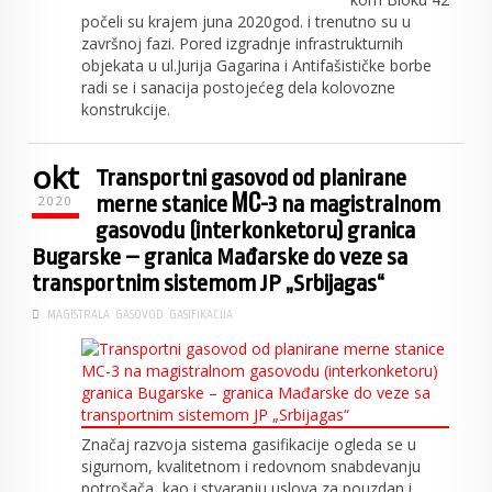
počeli su krajem juna 2020god. i trenutno su u
završnoj fazi. Pored izgradnje infrastrukturnih
objekata u ul.Jurija Gagarina i Antifašističke borbe
radi se i sanacija postojećeg dela kolovozne
konstrukcije.
okt
Transportni gasovod od planirane
merne stanice МС-3 na magistralnom
2020
gasovodu (interkonketoru) granica
Bugarske – granica Mađarske do veze sa
transportnim sistemom JP „Srbijagas“
MAGISTRALA
GASOVOD
GASIFIKACIJA
Značaj razvoja sistema gasifikacije ogleda se u
sigurnom, kvalitetnom i redovnom snabdevanju
potrošača, kao i stvaranju uslova za pouzdan i