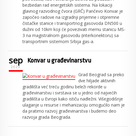
bezbedan rad energetskih sistema. Na lokaciji
glavnog razvodnog čvora (GRČ) Pančevo Konvar je
započeo radove na izgradnji prijemne i otpremne
čistačke stanice i transportnog gasovoda DN500 u
dužini od 10km koji će povezivati mernu stanicu MS-
3 na magistralnom gasovodu (interkonektoru) sa
transportnim sistemom Srbija gas-a.
sep
Konvar u građevinarstvu
2020
Grad Beograd sa preko
dve hiljade aktivnih
gradilišta već treću godinu beleži rekorde u
građevinarstvu i svrstava se u jedno od najvećih
gradilišta u Evropi kako ističu nadležni. Višegodišnje
ulaganje u resurse i mehanizaciju omogućilo nam je
da pratimo razvoj građevinarstva i budemo deo
razvoja grada Beograda.