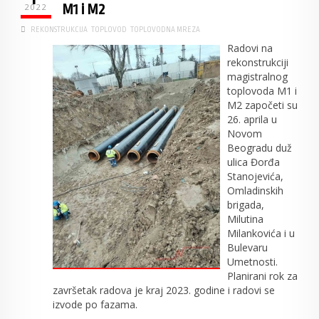
M1 i M2
2022
REKONSTRUKCIJA
TOPLOVOD
TOPLOVODNA MREZA
Radovi na
rekonstrukciji
magistralnog
toplovoda M1 i
M2 započeti su
26. aprila u
Novom
Beogradu duž
ulica Đorđa
Stanojevića,
Omladinskih
brigada,
Milutina
Milankovića i u
Bulevaru
Umetnosti.
Planirani rok za
završetak radova je kraj 2023. godine i radovi se
izvode po fazama.