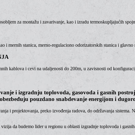
bljem za montažu i zavarivanje, kao i izradu termoskupljajućih spojn
ao i mernih stanica, merno-regulaciono odorizatorskih stanica i glavno
NJA
ih kablova i cevi na udaljenosti do 200m, u zavisnosti od konfiguracije
anje i izgradnju toplovoda, gasovoda i gasnih postroje
ji obezbeđuju pouzdano snabdevanje energijom i dugoro
a i projektovanja, preko izvođenja radova, do održavanja sistema. Naš 
 vizija da budemo lider u regionu u oblasti izgradnje toplovoda i gasni