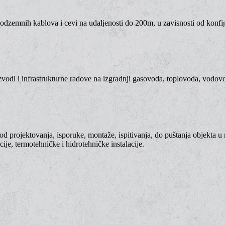
odzemnih kablova i cevi na udaljenosti do 200m, u zavisnosti od konfigur
odi i infrastrukturne radove na izgradnji gasovoda, toplovoda, vodovo
 od projektovanja, isporuke, montaže, ispitivanja, do puštanja objekta u 
je, termotehničke i hidrotehničke instalacije.