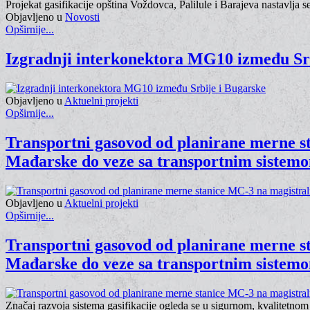
Projekat gasifikacije opština Voždovca, Palilule i Barajeva nastavlj
Objavljeno u
Novosti
Opširnije...
Izgradnji interkonektora MG10 između Sr
Objavljeno u
Aktuelni projekti
Opširnije...
Transportni gasovod od planirane merne s
Mađarske do veze sa transportnim sistem
Objavljeno u
Aktuelni projekti
Opširnije...
Transportni gasovod od planirane merne s
Mađarske do veze sa transportnim sistem
Značaj razvoja sistema gasifikacije ogleda se u sigurnom, kvalitetno