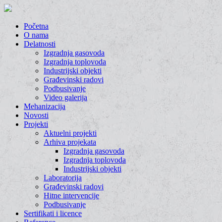
Početna
O nama
Delatnosti
Izgradnja gasovoda
Izgradnja toplovoda
Industrijski objekti
Građevinski radovi
Podbusivanje
Video galerija
Mehanizacija
Novosti
Projekti
Aktuelni projekti
Arhiva projekata
Izgradnja gasovoda
Izgradnja toplovoda
Industrijski objekti
Laboratorija
Građevinski radovi
Hitne intervencije
Podbusivanje
Sertifikati i licence