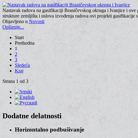
Nastavak radova na gasifikaciji Braničevskog okruga i Ivanjice i ov
strukture zemljišta i uslova izvođenja radova ovi projekti gasifikacije
Objavljeno u
Novosti
Opširnije...
Start
Prethodna
1
2
3
Sledeća
Kraj
Strana 1 od 3
Dodatne delatnosti
Horizontalno podbušivanje