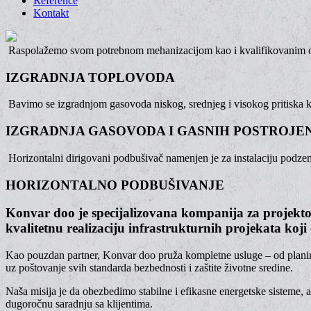
Reference
Kontakt
Raspolažemo svom potrebnom mehanizacijom kao i kvalifikovanim oso
IZGRADNJA TOPLOVODA
Bavimo se izgradnjom gasovoda niskog, srednjeg i visokog pritiska k
IZGRADNJA GASOVODA I GASNIH POSTROJE
Horizontalni dirigovani podbušivač namenjen je za instalaciju podzemn
HORIZONTALNO PODBUŠIVANJE
Konvar doo je specijalizovana kompanija za projektov
kvalitetnu realizaciju infrastrukturnih projekata ko
Kao pouzdan partner, Konvar doo pruža kompletne usluge – od planiranj
uz poštovanje svih standarda bezbednosti i zaštite životne sredine.
Naša misija je da obezbedimo stabilne i efikasne energetske sisteme, a
dugoročnu saradnju sa klijentima.