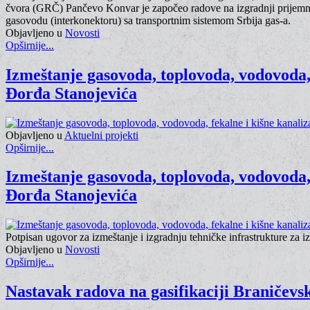
čvora (GRČ) Pančevo Konvar je započeo radove na izgradnji prijemne
gasovodu (interkonektoru) sa transportnim sistemom Srbija gas-a.
Objavljeno u
Novosti
Opširnije...
Izmeštanje gasovoda, toplovoda, vodovoda,
Đorđa Stanojevića
Objavljeno u
Aktuelni projekti
Opširnije...
Izmeštanje gasovoda, toplovoda, vodovoda,
Đorđa Stanojevića
Potpisan ugovor za izmeštanje i izgradnju tehničke infrastrukture
Objavljeno u
Novosti
Opširnije...
Nastavak radova na gasifikaciji Braničevsk