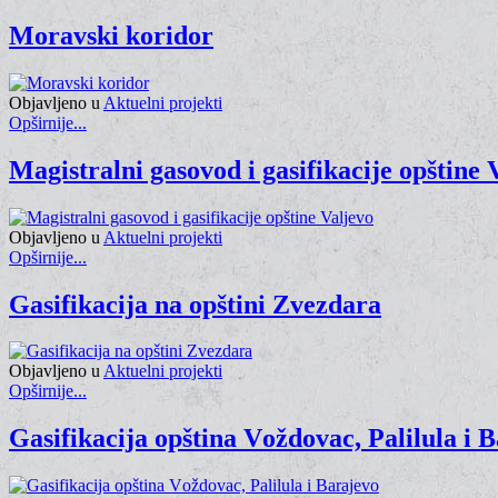
Moravski koridor
Objavljeno u
Aktuelni projekti
Opširnije...
Magistralni gasovod i gasifikacije opštine 
Objavljeno u
Aktuelni projekti
Opširnije...
Gasifikacija na opštini Zvezdara
Objavljeno u
Aktuelni projekti
Opširnije...
Gasifikacija opština Vоždovac, Palilula i 