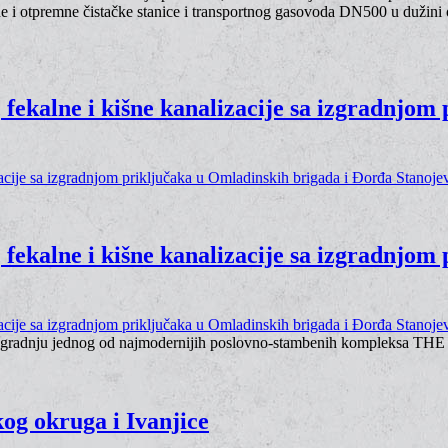
 i otpremne čistačke stanice i transportnog gasovoda DN500 u dužini
 fekalne i kišne kanalizacije sa izgradnjom
 fekalne i kišne kanalizacije sa izgradnjom
 za izgradnju jednog od najmodernijih poslovno-stambenih kompleksa
og okruga i Ivanjice