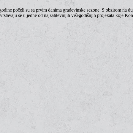
e godine počeli su sa prvim danima građevinske sezone. S obzirom na d
 svrstavaju se u jedne od najzahtevnijih višegodišnjih projekata koje Ko