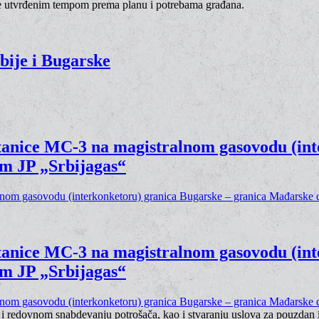
a se utvrđenim tempom prema planu i potrebama građana.
bije i Bugarske
tanice МС-3 na magistralnom gasovodu (int
om JP „Srbijagas“
tanice МС-3 na magistralnom gasovodu (int
om JP „Srbijagas“
m i redovnom snabdevanju potrošača, kao i stvaranju uslova za pouzdan