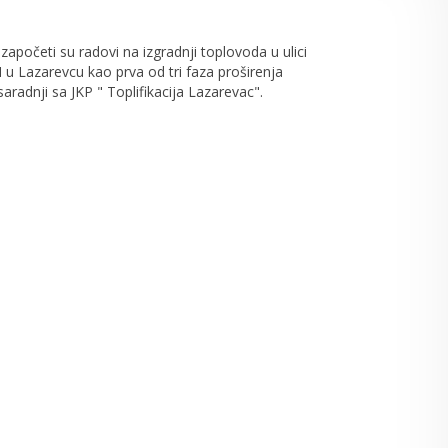
apočeti su radovi na izgradnji toplovoda u ulici
I u Lazarevcu kao prva od tri faza proširenja
aradnji sa JKP " Toplifikacija Lazarevac".