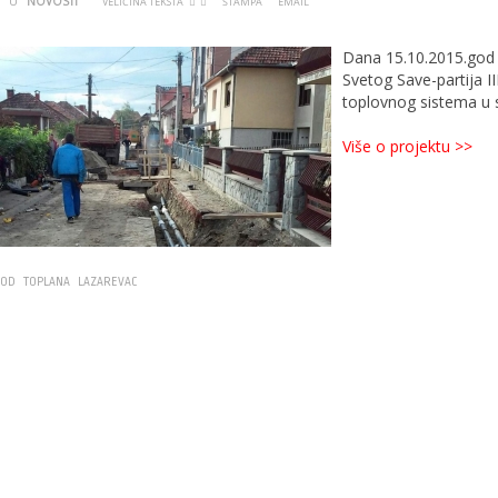
U
NOVOSTI
VELIČINA TEKSTA
ŠTAMPA
EMAIL
Dana 15.10.2015.god z
Svetog Save-partija II
toplovnog sistema u s
Više o projektu >>
VOD
TOPLANA
LAZAREVAC