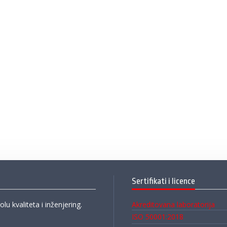
Sertifikati i licence
olu kvaliteta i inženjering.
Akreditovana laboratorija
ISO 50001:2018