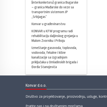
(interkonketoru) granica Bugarske
– granica Mađarske do veze sa
transportnim sistemom JP
„Srbijagas“
Konvar u građevinarstvu
KONVAR u KFW programu radi
rehabilitaciju daljinskog grejanja u
Malom Zvorniku i Priboju
Izmeštanje gasovoda, toplovoda,
vodovoda, fekalne i kišne
kanalizacije sa izgradnjom
priključaka u Omladinskih brigada i
Đorđa Stanojevića
Konvar d.o.o.
Društvo za projektovanje, proizvodnju, usluge, kontr
Pratite nas i na društvenim mrežama