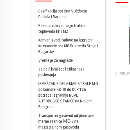
Gasifikacija opština Vоždovac,
Palilula i Barajevo
Rekonstrukcija magistralnih
toplovoda M1 i M2
Konvar izvodi radove na izgradnji
interkonektora MG10 između Srbije i
Bugarske
Vreme je za nagrade
Za bolji kvalitet i efikasnost
TOPLO
poslovanja
IZMEŠTANJE DELA MAGISTRALE M-3
od komore KO-10 do KO-11 za
potrebe izgradnje NOVE
AUTOBUSKE STANICE na Novom
Beogradu
Transportni gasovod od planirane
merne stanice МС-3 na
magistralnom gasovodu